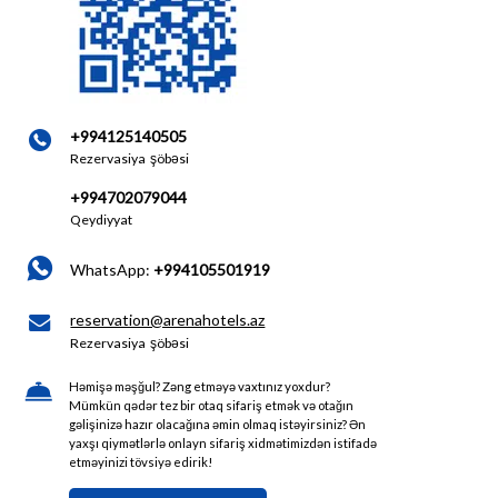
+994125140505
Rezervasiya şöbəsi
+994702079044
Qeydiyyat
WhatsApp:
+994105501919
reservation@arenahotels.az
Rezervasiya şöbəsi
Həmişə məşğul? Zəng etməyə vaxtınız yoxdur?
Mümkün qədər tez bir otaq sifariş etmək və otağın
gəlişinizə hazır olacağına əmin olmaq istəyirsiniz? Ən
yaxşı qiymətlərlə onlayn sifariş xidmətimizdən istifadə
etməyinizi tövsiyə edirik!