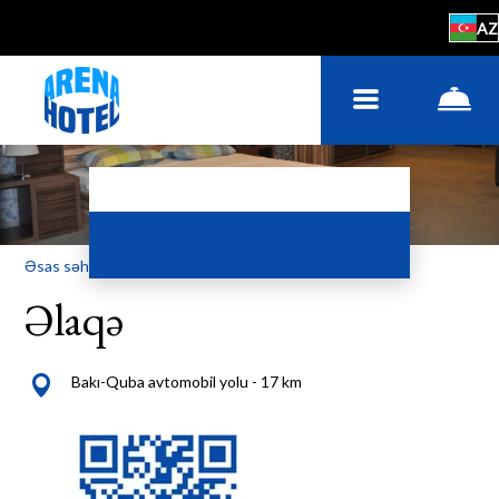
AZ
Əsas səhifə
–
Kontaktlar
Əlaqə
Bakı-Quba avtomobil yolu - 17 km