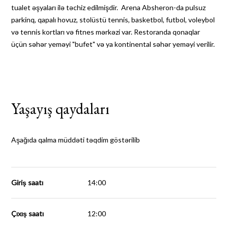
tualet əşyaları ilə təchiz edilmişdir. Arena Absheron-da pulsuz
parkinq, qapalı hovuz, stolüstü tennis, basketbol, futbol, voleybol
və tennis kortları və fitnes mərkəzi var. Restoranda qonaqlar
üçün səhər yeməyi "bufet" və ya kontinental səhər yeməyi verilir.
Yaşayış qaydaları
Aşağıda qalma müddəti təqdim göstərilib
Giriş saatı
14:00
Çıxış saatı
12:00