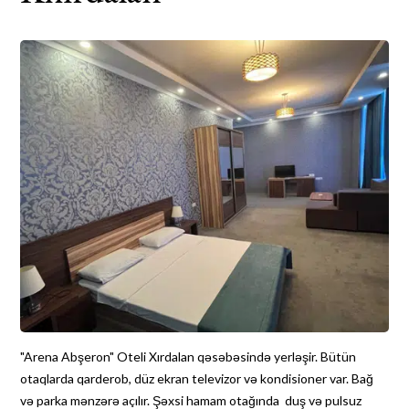
"Arena Abşeron" Oteli Xırdalan qəsəbəsində yerləşir. Bütün
otaqlarda qarderob, düz ekran televizor və kondisioner var. Bağ
və parka mənzərə açılır. Şəxsi hamam otağında duş və pulsuz