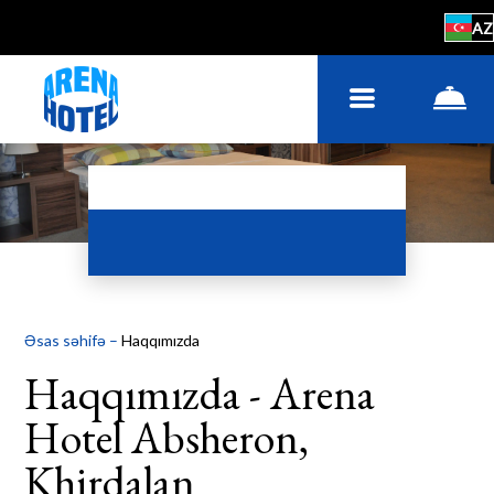
AZ
Əsas səhifə
–
Haqqımızda
Haqqımızda - Arena
Hotel Absheron,
Khirdalan