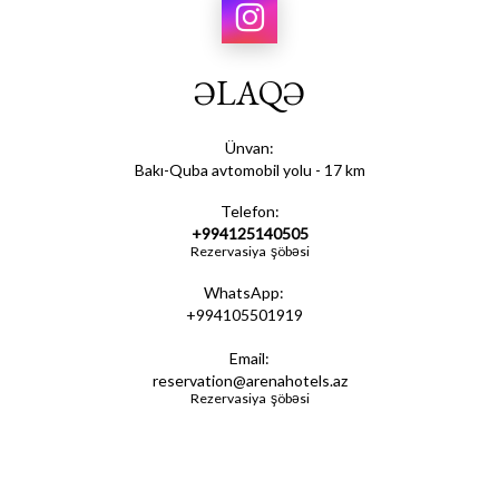
ƏLAQƏ
Ünvan:
Bakı-Quba avtomobil yolu - 17 km
Telefon:
+994125140505
Rezervasiya şöbəsi
WhatsApp:
+994105501919
Email:
reservation@arenahotels.az
Rezervasiya şöbəsi