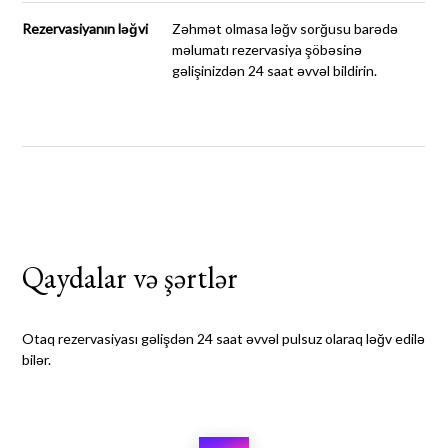
Rezervasiyanın ləğvi
Zəhmət olmasa ləğv sorğusu barədə
məlumatı rezervasiya şöbəsinə
gəlişinizdən 24 saat əvvəl bildirin.
Qaydalar və şərtlər
Otaq rezervasiyası gəlişdən 24 saat əvvəl pulsuz olaraq ləğv edilə
bilər.