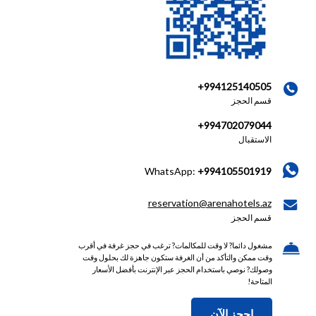
+994125140505
قسم الحجز
+994702079044
الاستقبال
WhatsApp:
+994105501919
reservation@arenahotels.az
قسم الحجز
مشغول دائما? لا وقت للمكالمات? ترغب في حجز غرفة في أقرب
وقت ممكن والتأكد من أن الغرفة ستكون جاهزة لك بحلول وقت
وصولك? نوصي باستخدام الحجز عبر الإنترنت بأفضل الأسعار
المتاحة!
احجز الآن