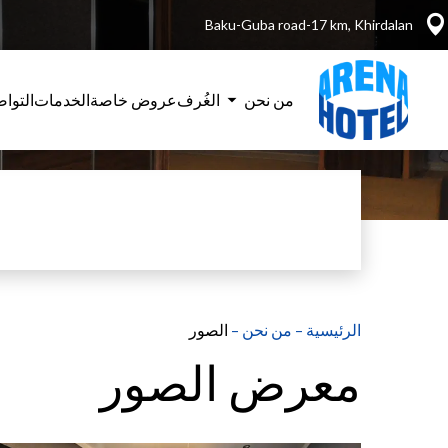
Baku-Guba road-17 km, Khirdalan
من نحن
الغُرف
عروض خاصة
الخدمات
التوا
الرئيسية
–
من نحن
–
الصور
معرض الصور